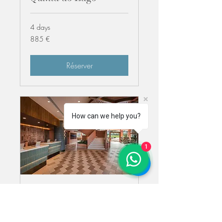
4 days
885
885 €
euros
Réserver
How can we help you?
1
Hyatt Regency
Vilamoura