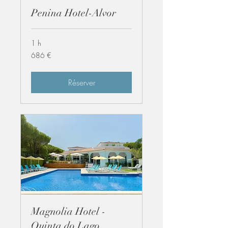
Penina Hotel-Alvor
1 h
686
686 €
euros
Réserver
Magnolia Hotel -
Quinta do Lago