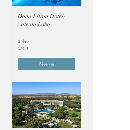
Dona Filipa Hotel-
Vale do Lobo
3 days
650
650 €
euros
Réserver